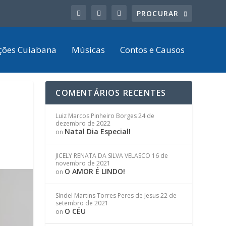
ções Cuiabana
Músicas
Contos e Causos
COMENTÁRIOS RECENTES
Luiz Marcos Pinheiro Borges
24 de
dezembro de 2022
Natal Dia Especial!
on
JICELY RENATA DA SILVA VELASCO
16 de
novembro de 2021
O AMOR É LINDO!
on
Síndel Martins Torres Peres de Jesus
22 de
setembro de 2021
O CÉU
on