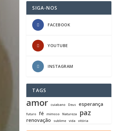
SIGA-NOS
FACEBOOK
YOUTUBE
INSTAGRAM
TAGS
amor
esperança
cuiabano
Deus
paz
fé
futuro
mimoso
Natureza
renovação
sublime
vida
vitória