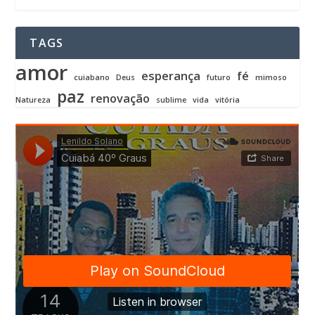
TAGS
amor
esperança
fé
cuiabano
Deus
futuro
mimoso
paz
renovação
Natureza
sublime
vida
vitória