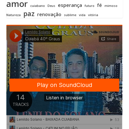
amor
esperança
fé
cuiabano
Deus
futuro
mimoso
paz
renovação
Natureza
sublime
vida
vitória