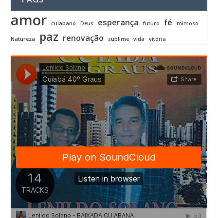
amor
esperança
fé
cuiabano
Deus
futuro
mimoso
paz
renovação
Natureza
sublime
vida
vitória