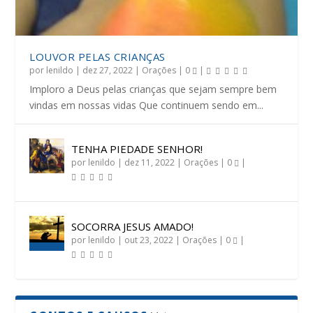
LOUVOR PELAS CRIANÇAS
por
lenildo
|
dez 27, 2022
|
Orações
|
0
|
Imploro a Deus pelas crianças que sejam sempre bem
vindas em nossas vidas Que continuem sendo em...
TENHA PIEDADE SENHOR!
por
lenildo
|
dez 11, 2022
|
Orações
|
0
|
SOCORRA JESUS AMADO!
por
lenildo
|
out 23, 2022
|
Orações
|
0
|