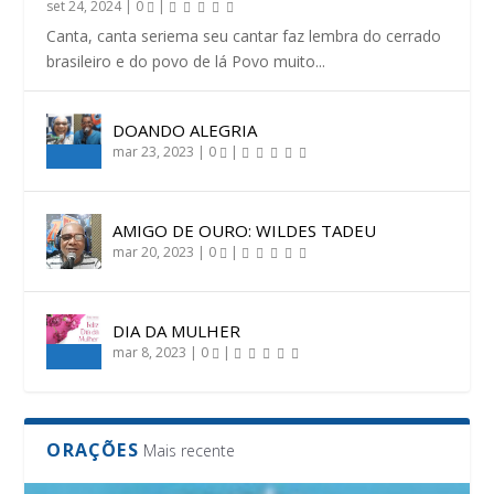
set 24, 2024
|
0
|
Canta, canta seriema seu cantar faz lembra do cerrado
brasileiro e do povo de lá Povo muito...
DOANDO ALEGRIA
mar 23, 2023
|
0
|
AMIGO DE OURO: WILDES TADEU
mar 20, 2023
|
0
|
DIA DA MULHER
mar 8, 2023
|
0
|
ORAÇÕES
Mais recente