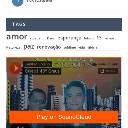
INSTAGRAM
TAGS
amor
esperança
fé
cuiabano
Deus
futuro
mimoso
paz
renovação
Natureza
sublime
vida
vitória