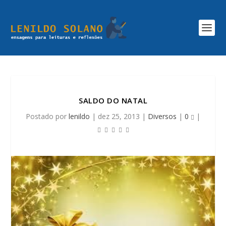
SALDO DO NATAL
Postado por
lenildo
|
dez 25, 2013
|
Diversos
|
0
|