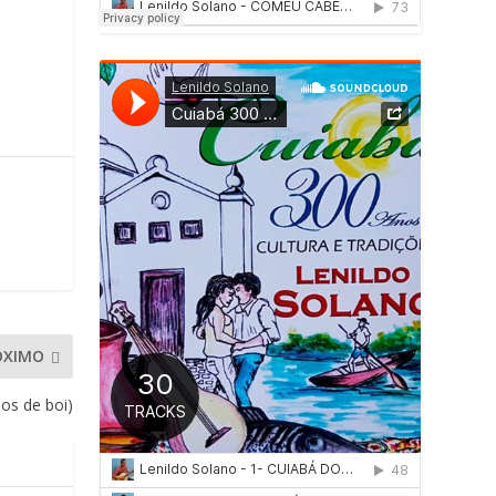
ÓXIMO
os de boi)