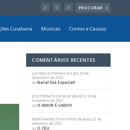
ções Cuiabana
Músicas
Contos e Causos
COMENTÁRIOS RECENTES
Luiz Marcos Pinheiro Borges
24 de
dezembro de 2022
Natal Dia Especial!
on
JICELY RENATA DA SILVA VELASCO
16 de
novembro de 2021
O AMOR É LINDO!
on
Síndel Martins Torres Peres de Jesus
22 de
setembro de 2021
O CÉU
on