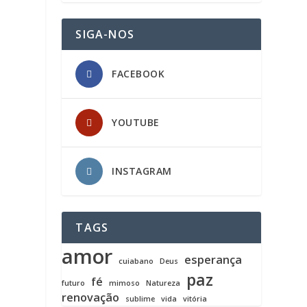
SIGA-NOS
FACEBOOK
YOUTUBE
INSTAGRAM
TAGS
amor
esperança
cuiabano
Deus
paz
fé
futuro
mimoso
Natureza
renovação
sublime
vida
vitória