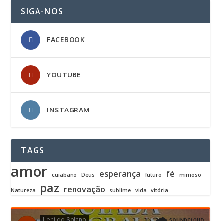
SIGA-NOS
FACEBOOK
YOUTUBE
INSTAGRAM
TAGS
amor
esperança
fé
cuiabano
Deus
futuro
mimoso
paz
renovação
Natureza
sublime
vida
vitória