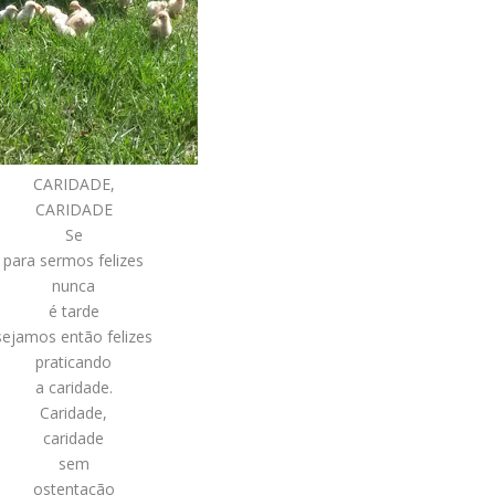
CARIDADE,
CARIDADE
Se
para sermos felizes
nunca
é tarde
sejamos então felizes
praticando
a caridade.
Caridade,
caridade
sem
ostentação