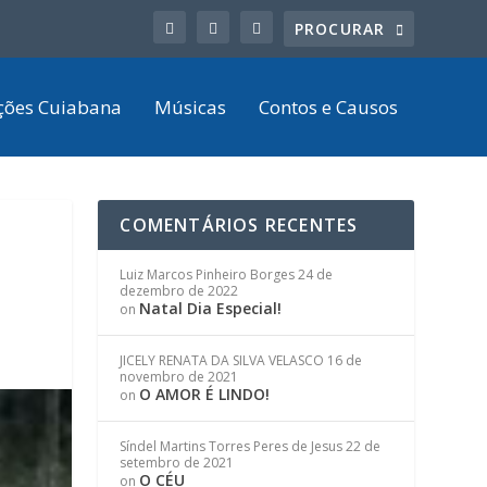
ções Cuiabana
Músicas
Contos e Causos
COMENTÁRIOS RECENTES
Luiz Marcos Pinheiro Borges
24 de
dezembro de 2022
Natal Dia Especial!
on
JICELY RENATA DA SILVA VELASCO
16 de
novembro de 2021
O AMOR É LINDO!
on
Síndel Martins Torres Peres de Jesus
22 de
setembro de 2021
O CÉU
on