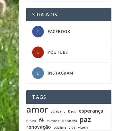
SIGA-NOS
FACEBOOK
YOUTUBE
INSTAGRAM
TAGS
amor
esperança
cuiabano
Deus
paz
fé
futuro
mimoso
Natureza
renovação
sublime
vida
vitória