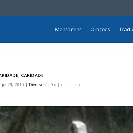
Mensagens
Orações
Tradi
ARIDADE, CARIDADE
|
jul 29, 2015
|
Diversos
|
0
|