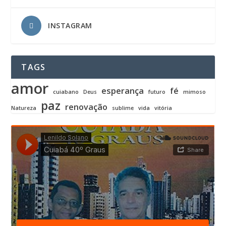
INSTAGRAM
TAGS
amor
esperança
fé
cuiabano
Deus
futuro
mimoso
paz
renovação
Natureza
sublime
vida
vitória