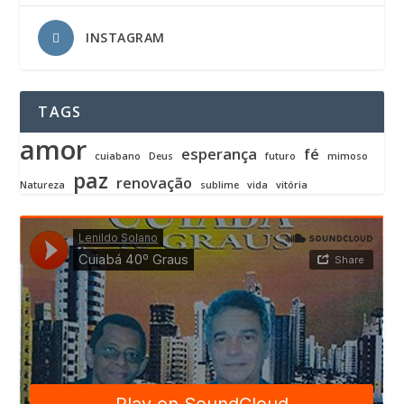
INSTAGRAM
TAGS
amor
esperança
fé
cuiabano
Deus
futuro
mimoso
paz
renovação
Natureza
sublime
vida
vitória