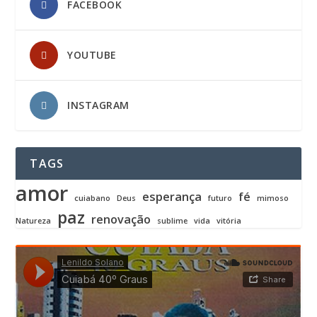
FACEBOOK
YOUTUBE
INSTAGRAM
TAGS
amor
esperança
fé
cuiabano
Deus
futuro
mimoso
paz
renovação
Natureza
sublime
vida
vitória