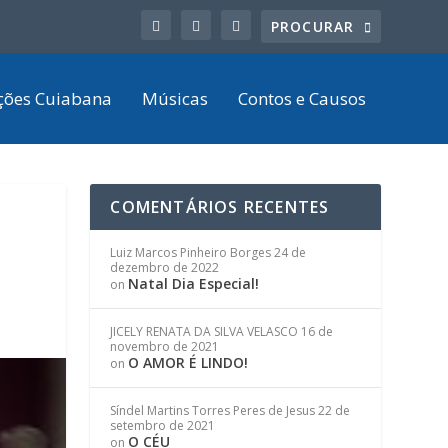
ções Cuiabana
Músicas
Contos e Causos
COMENTÁRIOS RECENTES
Luiz Marcos Pinheiro Borges
24 de
dezembro de 2022
Natal Dia Especial!
on
JICELY RENATA DA SILVA VELASCO
16 de
novembro de 2021
O AMOR É LINDO!
on
Síndel Martins Torres Peres de Jesus
22 de
setembro de 2021
O CÉU
on