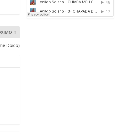
ÓXIMO
me Doido)