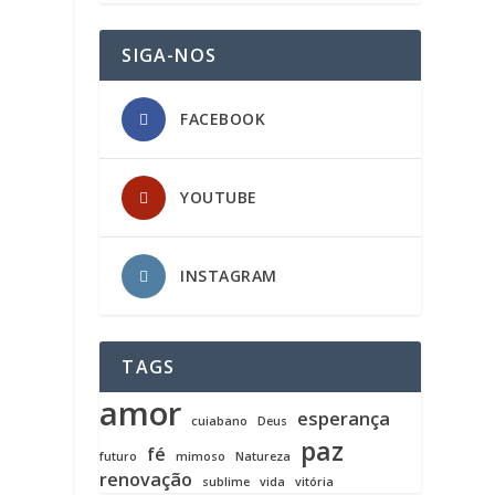
SIGA-NOS
FACEBOOK
YOUTUBE
INSTAGRAM
TAGS
amor
esperança
cuiabano
Deus
paz
fé
futuro
mimoso
Natureza
renovação
sublime
vida
vitória