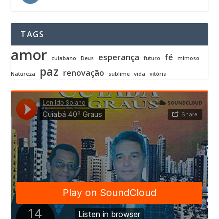
TAGS
amor
esperança
fé
cuiabano
Deus
futuro
mimoso
paz
renovação
Natureza
sublime
vida
vitória