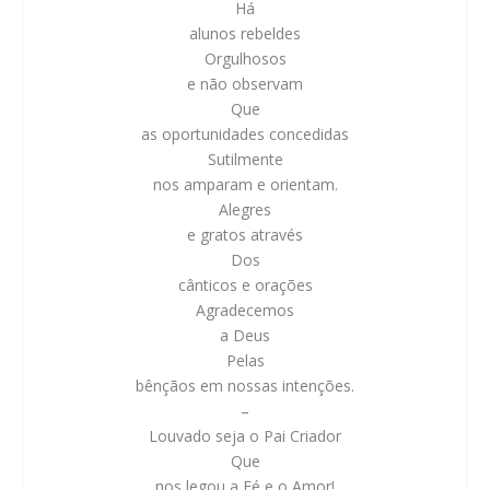
Há
alunos rebeldes
Orgulhosos
e não observam
Que
as oportunidades concedidas
Sutilmente
nos amparam e orientam.
Alegres
e gratos através
Dos
cânticos e orações
Agradecemos
a Deus
Pelas
bênçãos em nossas intenções.
–
Louvado seja o Pai Criador
Que
nos legou a Fé e o Amor!