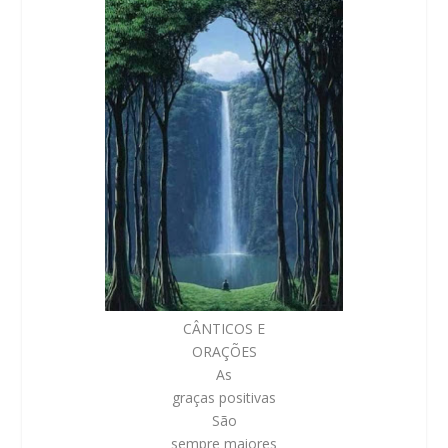
CÂNTICOS E
ORAÇÕES
As
graças positivas
São
sempre maiores