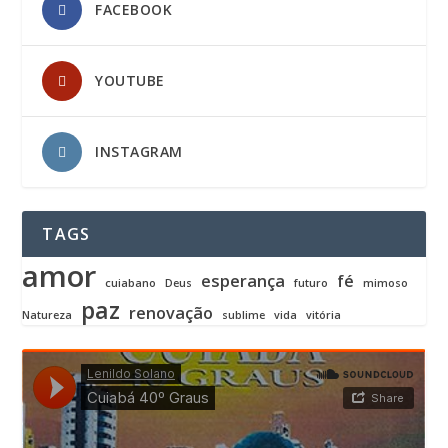
FACEBOOK
YOUTUBE
INSTAGRAM
TAGS
amor
esperança
fé
cuiabano
Deus
futuro
mimoso
paz
renovação
Natureza
sublime
vida
vitória