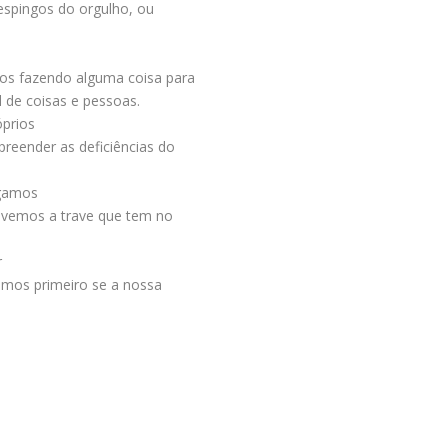
respingos do orgulho, ou
mos fazendo alguma coisa para
l de coisas e pessoas.
prios
preender as deficiências do
rgamos
 vemos a trave que tem no
r
hemos primeiro se a nossa