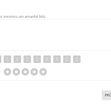
ós mesmos um amanhã feliz.
:
PR