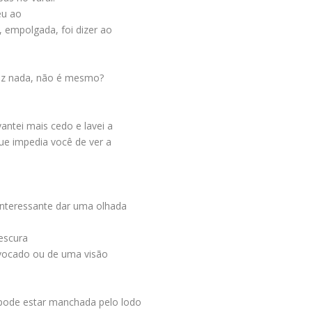
eu ao
, empolgada, foi dizer ao
fez nada, não é mesmo?
antei mais cedo e lavei a
que impedia você de ver a
 interessante dar uma olhada
escura
ivocado ou de uma visão
 pode estar manchada pelo lodo