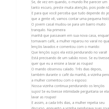
Se, de vez em quando, o mundo lhe parecer um
tanto escuro, preste muita atenção, pois pode n
E para que você perceba que tudo depende do je
que a gente vê, vamos contar uma pequena histó
O jovem casal mudou-se para um bairro muito
tranquilo. Na primeira
manhã que passavam em sua nova casa, enqua
tomavam café, a mulher reparou no varal no qua
lençóis lavados e comentou com o marido:
Que lençóis sujos ela está pendurando no varal!
Está precisando de um sabão novo. Se eu tivesse
quer que eu a ensine a lavar as roupas!
O marido observou calado. Três dias depois,
também durante o café da manhã, a vizinha pen
a mulher comentou com o esposo:
Nossa vizinha continua pendurando os lençóis
sujos! Se eu tivesse intimidade perguntaria se el
lavar as roupas!
E assim, a cada três dias, a mulher repetia seu
discurso, enquanto a vizinha pendurava suas roup