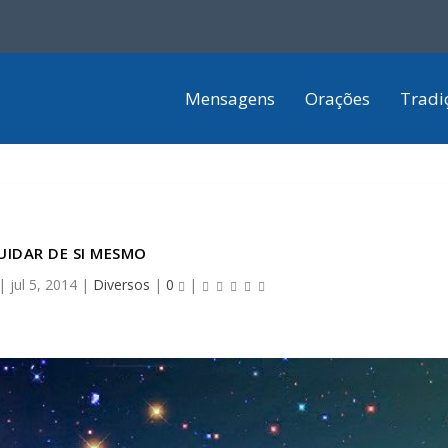
Mensagens
Orações
Tradi
UIDAR DE SI MESMO
|
jul 5, 2014
|
Diversos
|
0
|