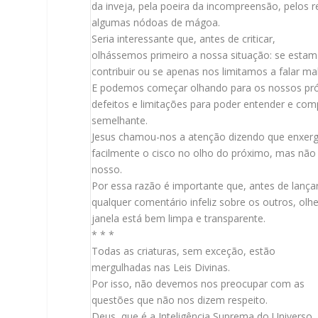
da inveja, pela poeira da incompreensão, pelos 
algumas nódoas de mágoa.
Seria interessante que, antes de criticar,
olhássemos primeiro a nossa situação: se esta
contribuir ou se apenas nos limitamos a falar ma
E podemos começar olhando para os nossos pró
defeitos e limitações para poder entender e com
semelhante.
Jesus chamou-nos a atenção dizendo que enxe
facilmente o cisco no olho do próximo, mas não
nosso.
Por essa razão é importante que, antes de lança
qualquer comentário infeliz sobre os outros, ol
janela está bem limpa e transparente.
* * *
Todas as criaturas, sem exceção, estão
mergulhadas nas Leis Divinas.
Por isso, não devemos nos preocupar com as
questões que não nos dizem respeito.
Deus, que é a Inteligência Suprema do Universo,