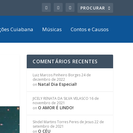
ções Cuiabana
Músicas
Contos e Causos
COMENTÁRIOS RECENTES
Luiz Marcos Pinheiro Borges
24 de
dezembro de 2022
Natal Dia Especial!
on
JICELY RENATA DA SILVA VELASCO
16 de
novembro de 2021
O AMOR É LINDO!
on
Síndel Martins Torres Peres de Jesus
22 de
setembro de 2021
O CÉU
on