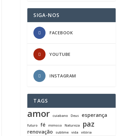
SIGA-NOS
FACEBOOK
YOUTUBE
INSTAGRAM
TAGS
amor
esperança
cuiabano
Deus
paz
fé
futuro
mimoso
Natureza
renovação
sublime
vida
vitória