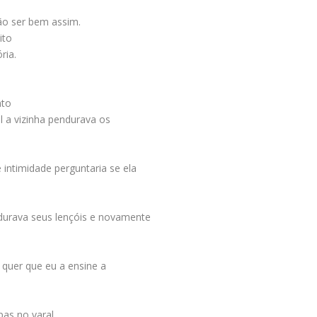
ão ser bem assim.
ito
ria.
nto
l a vizinha pendurava os
 intimidade perguntaria se ela
durava seus lençóis e novamente
a quer que eu a ensine a
as no varal.