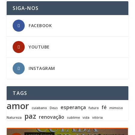
SIGA-NOS
FACEBOOK
YOUTUBE
INSTAGRAM
TAGS
amor
esperança
fé
cuiabano
Deus
futuro
mimoso
paz
renovação
Natureza
sublime
vida
vitória