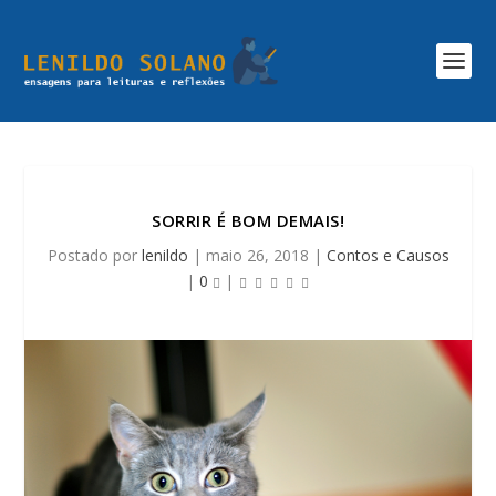
SORRIR É BOM DEMAIS!
Postado por
lenildo
|
maio 26, 2018
|
Contos e Causos
|
0
|