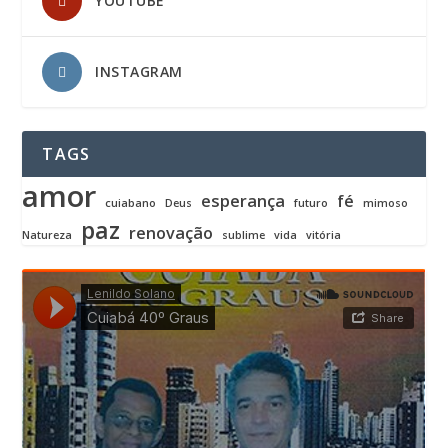
YOUTUBE
INSTAGRAM
TAGS
amor
esperança
fé
cuiabano
Deus
futuro
mimoso
paz
renovação
Natureza
sublime
vida
vitória