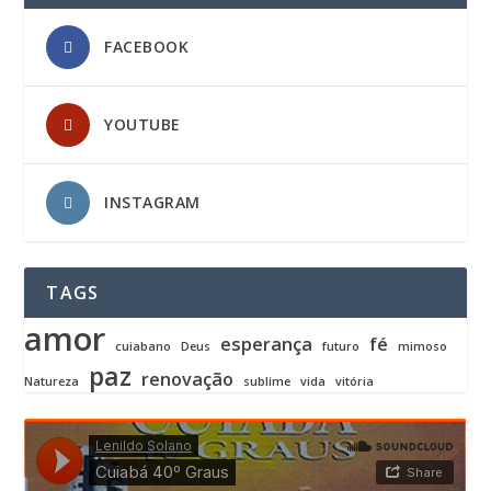
FACEBOOK
YOUTUBE
INSTAGRAM
TAGS
amor
esperança
fé
cuiabano
Deus
futuro
mimoso
paz
renovação
Natureza
sublime
vida
vitória