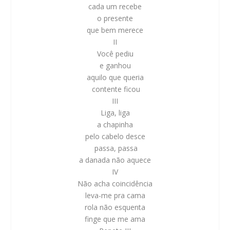
cada um recebe
o presente
que bem merece
II
Você pediu
e ganhou
aquilo que queria
contente ficou
III
Liga, liga
a chapinha
pelo cabelo desce
passa, passa
a danada não aquece
IV
Não acha coincidência
leva-me pra cama
rola não esquenta
finge que me ama