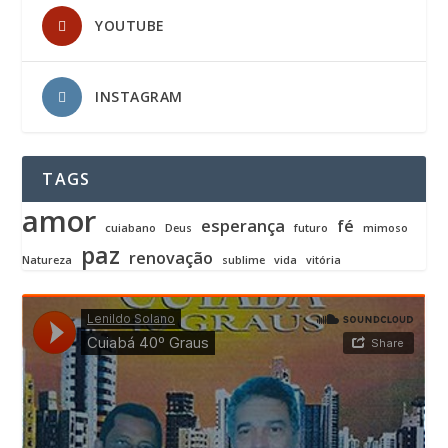
YOUTUBE
INSTAGRAM
TAGS
amor
esperança
fé
cuiabano
Deus
futuro
mimoso
paz
renovação
Natureza
sublime
vida
vitória