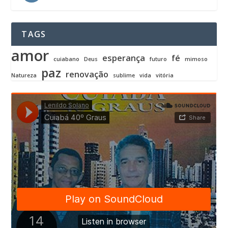
TAGS
amor
esperança
fé
cuiabano
Deus
futuro
mimoso
paz
renovação
Natureza
sublime
vida
vitória