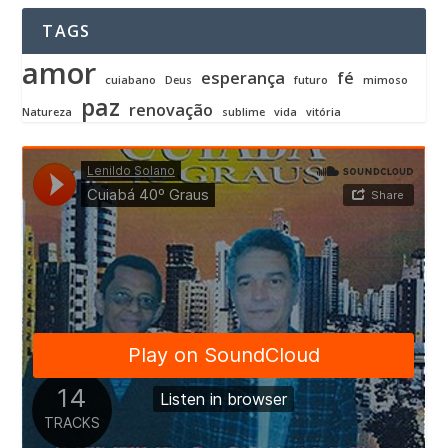
TAGS
amor
esperança
fé
cuiabano
Deus
futuro
mimoso
paz
renovação
Natureza
sublime
vida
vitória