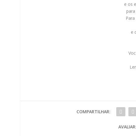
e os 
para
Para 
e 
Voc
Le
COMPARTILHAR:
AVALIAR