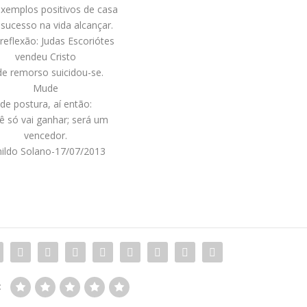
exemplos positivos de casa
 sucesso na vida alcançar.
reflexão: Judas Escoriótes
vendeu Cristo
de remorso suicidou-se.
Mude
de postura
, aí então:
ê só vai ganhar; será um
vencedor.
nildo Solano-17/07/2013
: