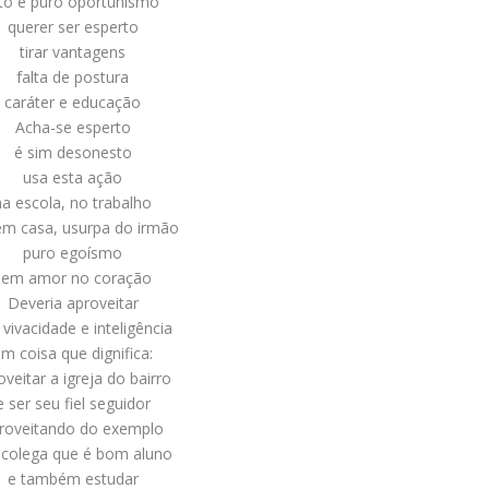
sto é puro oportunismo
querer ser esperto
tirar vantagens
falta de postura
caráter e educação
Acha-se esperto
é sim desonesto
usa esta ação
na escola, no trabalho
em casa, usurpa do irmão
puro egoísmo
sem amor no coração
Deveria aproveitar
 vivacidade e inteligência
m coisa que dignifica:
oveitar a igreja do bairro
e ser seu fiel seguidor
roveitando do exemplo
colega que é bom aluno
e também estudar