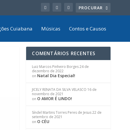
ções Cuiabana
Músicas
Contos e Causos
COMENTÁRIOS RECENTES
Luiz Marcos Pinheiro Borges
24 de
dezembro de 2022
Natal Dia Especial!
on
JICELY RENATA DA SILVA VELASCO
16 de
novembro de 2021
O AMOR É LINDO!
on
Síndel Martins Torres Peres de Jesus
22 de
setembro de 2021
O CÉU
on