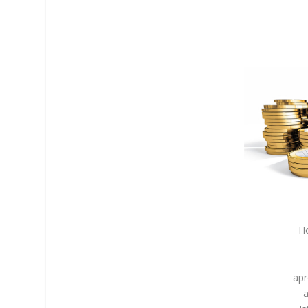
H
apr