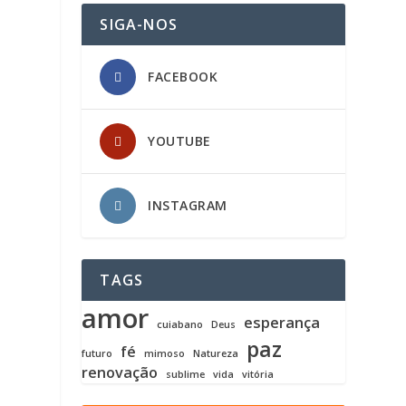
SIGA-NOS
FACEBOOK
YOUTUBE
INSTAGRAM
TAGS
amor
esperança
cuiabano
Deus
paz
fé
futuro
mimoso
Natureza
renovação
sublime
vida
vitória