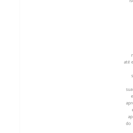
I
até 
sua
e
apr
ap
do 