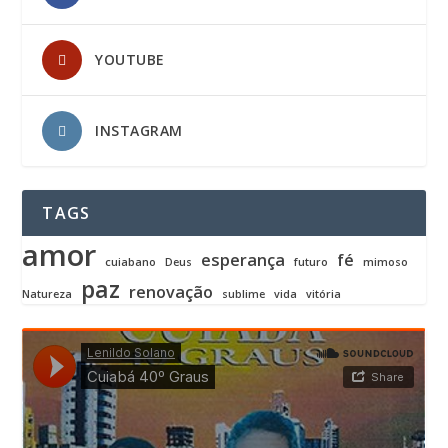
YOUTUBE
INSTAGRAM
TAGS
amor
esperança
fé
cuiabano
Deus
futuro
mimoso
paz
renovação
Natureza
sublime
vida
vitória