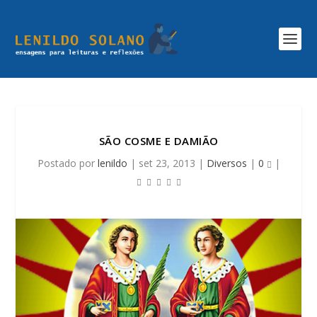
SÃO COSME E DAMIÃO
Postado por
lenildo
|
set 23, 2013
|
Diversos
|
0
|