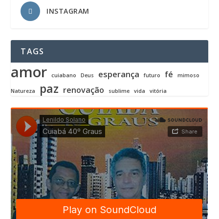
INSTAGRAM
TAGS
amor
esperança
fé
cuiabano
Deus
futuro
mimoso
paz
renovação
Natureza
sublime
vida
vitória