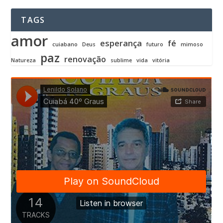
TAGS
amor
esperança
fé
cuiabano
Deus
futuro
mimoso
paz
renovação
Natureza
sublime
vida
vitória