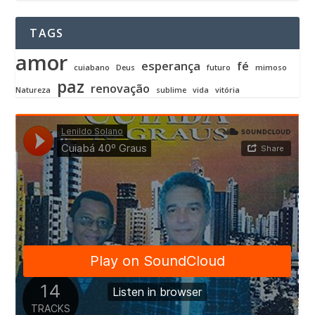
TAGS
amor
esperança
fé
cuiabano
Deus
futuro
mimoso
paz
renovação
Natureza
sublime
vida
vitória