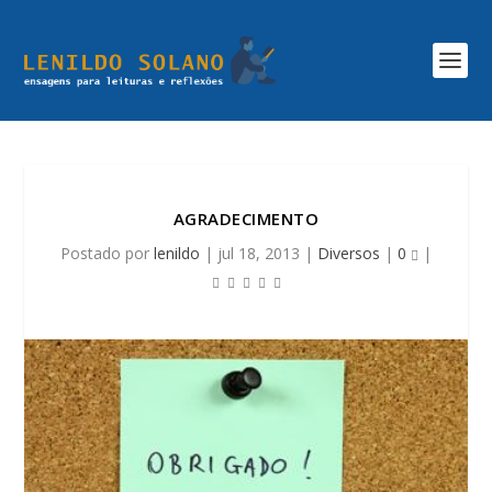
AGRADECIMENTO
Postado por
lenildo
|
jul 18, 2013
|
Diversos
|
0
|