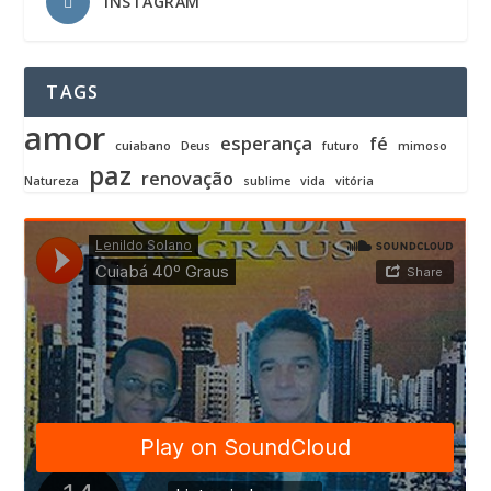
INSTAGRAM
TAGS
amor
esperança
fé
cuiabano
Deus
futuro
mimoso
paz
renovação
Natureza
sublime
vida
vitória