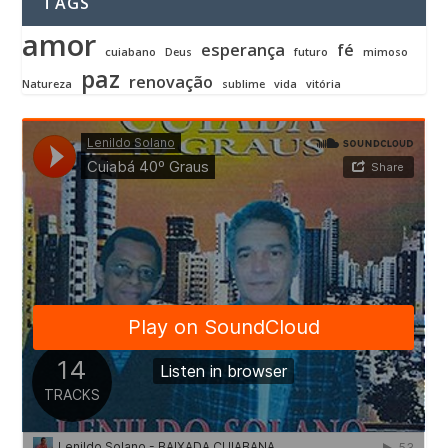
TAGS
amor
esperança
fé
cuiabano
Deus
futuro
mimoso
paz
renovação
Natureza
sublime
vida
vitória