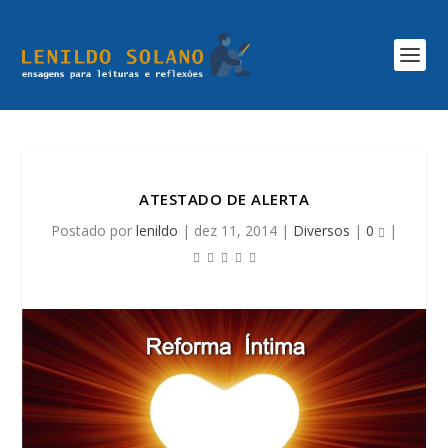
ATESTADO DE ALERTA
Postado por
lenildo
|
dez 11, 2014
|
Diversos
|
0
|