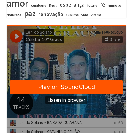
amor
esperança
fé
cuiabano
Deus
futuro
mimoso
paz
renovação
Natureza
sublime
vida
vitória