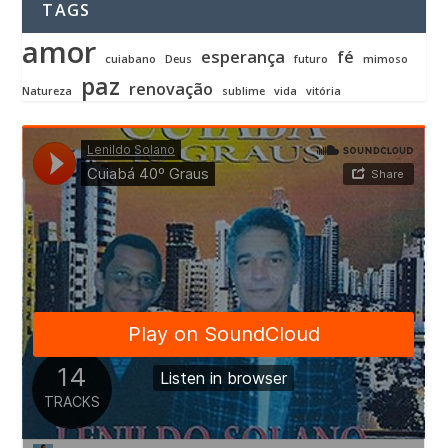
TAGS
amor
esperança
fé
cuiabano
Deus
futuro
mimoso
paz
renovação
Natureza
sublime
vida
vitória