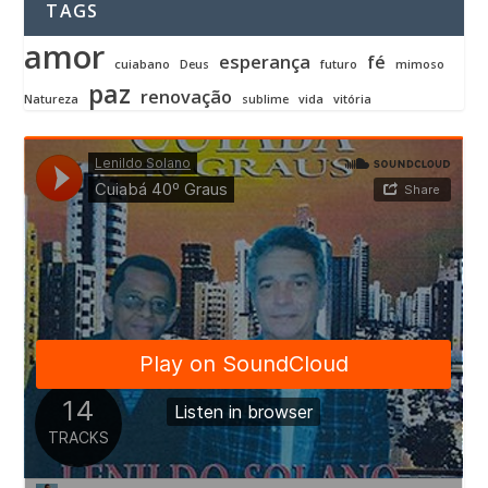
TAGS
amor
esperança
fé
cuiabano
Deus
futuro
mimoso
paz
renovação
Natureza
sublime
vida
vitória