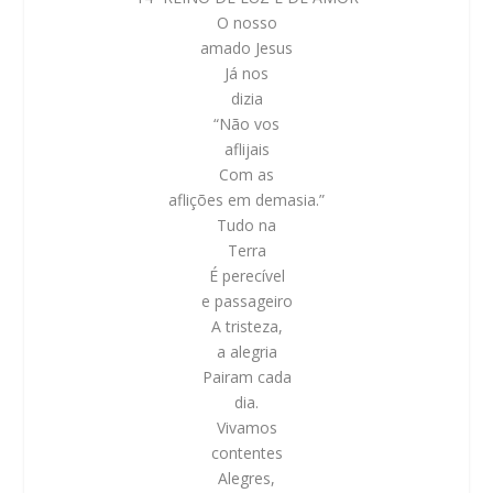
O nosso
amado Jesus
Já nos
dizia
“Não vos
aflijais
Com as
aflições em demasia.”
Tudo na
Terra
É perecível
e passageiro
A tristeza,
a alegria
Pairam cada
dia.
Vivamos
contentes
Alegres,