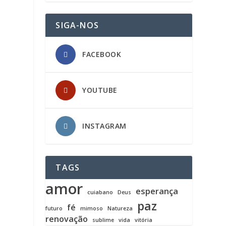
SIGA-NOS
FACEBOOK
YOUTUBE
INSTAGRAM
TAGS
amor
esperança
cuiabano
Deus
paz
fé
futuro
mimoso
Natureza
renovação
sublime
vida
vitória