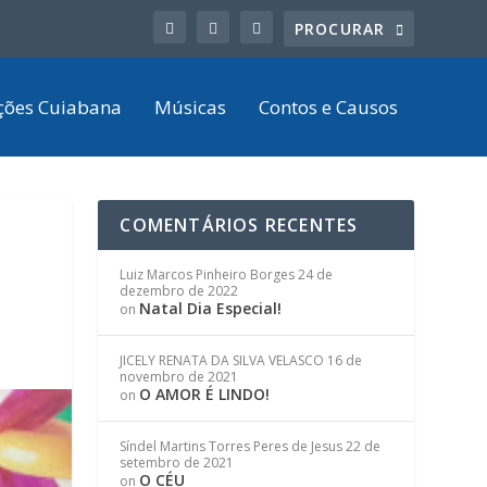
ções Cuiabana
Músicas
Contos e Causos
COMENTÁRIOS RECENTES
Luiz Marcos Pinheiro Borges
24 de
dezembro de 2022
Natal Dia Especial!
on
JICELY RENATA DA SILVA VELASCO
16 de
novembro de 2021
O AMOR É LINDO!
on
Síndel Martins Torres Peres de Jesus
22 de
setembro de 2021
O CÉU
on