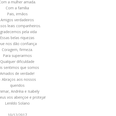
Com a mulher amada.
Com a família
Pais, irmãos
Amigos verdadeiros
sos leais companheiros.
gradecemos pela vida
Essas belas riquezas
ue nos dão confiança
Coragem, firmeza.
Para superarmos
Qualquer dificuldade
is sentimos que somos
Amados de verdade!
– Abraços aos nossos
queridos
nimar, Andréia e Isabely
us vos abençoe e proteja!
Lenildo Solano
10/12/2017