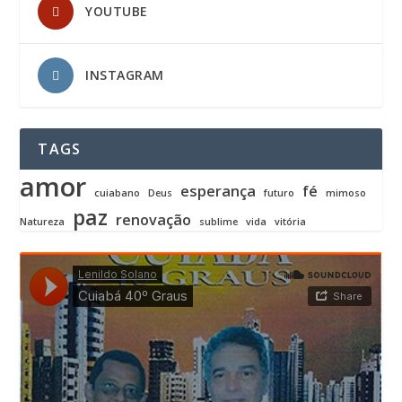
YOUTUBE
INSTAGRAM
TAGS
amor
esperança
fé
cuiabano
Deus
futuro
mimoso
paz
renovação
Natureza
sublime
vida
vitória