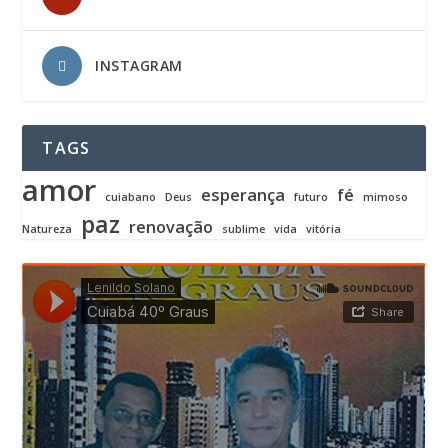
INSTAGRAM
TAGS
amor
esperança
fé
cuiabano
Deus
futuro
mimoso
paz
renovação
Natureza
sublime
vida
vitória