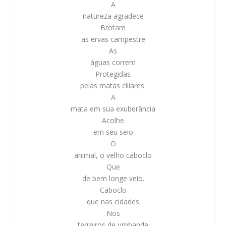
A
natureza agradece
Brotam
as ervas campestre
As
águas correm
Protegidas
pelas matas ciliares.
A
mata em sua exuberância
Acolhe
em seu seio
O
animal, o velho caboclo
Que
de bem longe veio.
Caboclo
que nas cidades
Nos
terreiros de umbanda