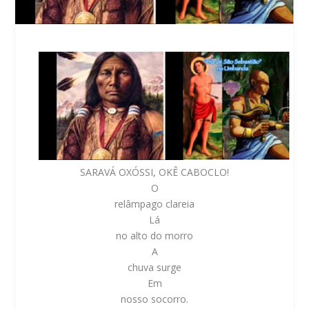
SARAVÁ OXÓSSI, OKÊ CABOCLO!
O
relâmpago clareia
Lá
no alto do morro
A
chuva surge
Em
nosso socorro.