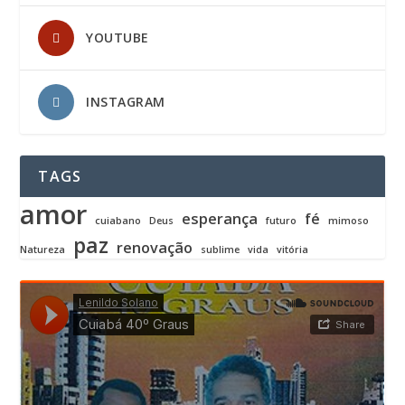
YOUTUBE
INSTAGRAM
TAGS
amor
esperança
fé
cuiabano
Deus
futuro
mimoso
paz
renovação
Natureza
sublime
vida
vitória