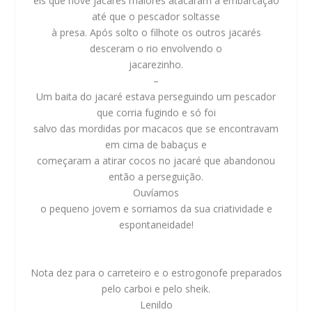
eis que nove jacarés maiores atacaram a embarcação
até que o pescador soltasse
à presa. Após solto o filhote os outros jacarés
desceram o rio envolvendo o
jacarezinho.
–
Um baita do jacaré estava perseguindo um pescador
que corria fugindo e só foi
salvo das mordidas por macacos que se encontravam
em cima de babaçus e
começaram a atirar cocos no jacaré que abandonou
então a perseguição.
Ouvíamos
o pequeno jovem e sorriamos da sua criatividade e
espontaneidade!
Nota dez para o carreteiro e o estrogonofe preparados
pelo carboi e pelo sheik.
Lenildo