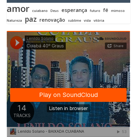
amor
esperança
fé
cuiabano
Deus
futuro
mimoso
paz
renovação
Natureza
sublime
vida
vitória