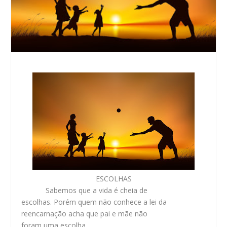
ESCOLHAS
Sabemos que a vida é cheia de
escolhas. Porém quem não conhece a lei da
reencarnação acha que pai e mãe não
foram uma escolha.