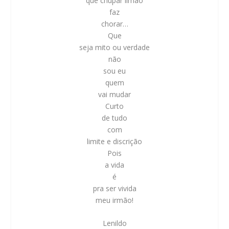
que chupar limão
faz
chorar…
Que
seja mito ou verdade
não
sou eu
quem
vai mudar
Curto
de tudo
com
limite e discrição
Pois
a vida
é
pra ser vivida
meu irmão!
Lenildo