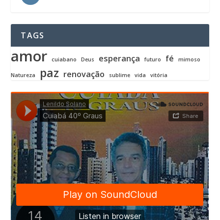
TAGS
amor
esperança
fé
cuiabano
Deus
futuro
mimoso
paz
renovação
Natureza
sublime
vida
vitória