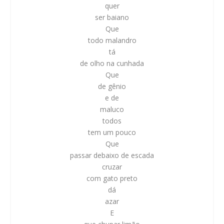
quer
ser baiano
Que
todo malandro
tá
de olho na cunhada
Que
de gênio
e de
maluco
todos
tem um pouco
Que
passar debaixo de escada
cruzar
com gato preto
dá
azar
E