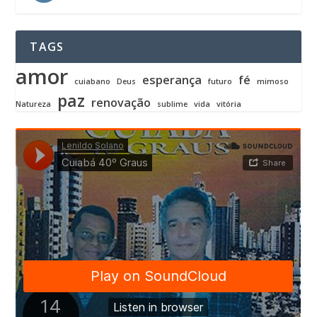
TAGS
amor
esperança
fé
cuiabano
Deus
futuro
mimoso
paz
renovação
Natureza
sublime
vida
vitória