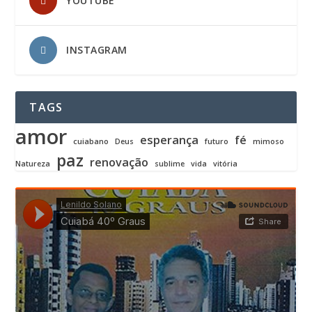
YOUTUBE
INSTAGRAM
TAGS
amor
esperança
fé
cuiabano
Deus
futuro
mimoso
paz
renovação
Natureza
sublime
vida
vitória