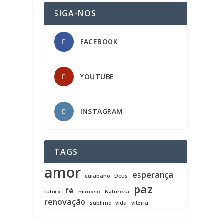
SIGA-NOS
FACEBOOK
YOUTUBE
INSTAGRAM
TAGS
amor
esperança
cuiabano
Deus
paz
fé
futuro
mimoso
Natureza
renovação
sublime
vida
vitória