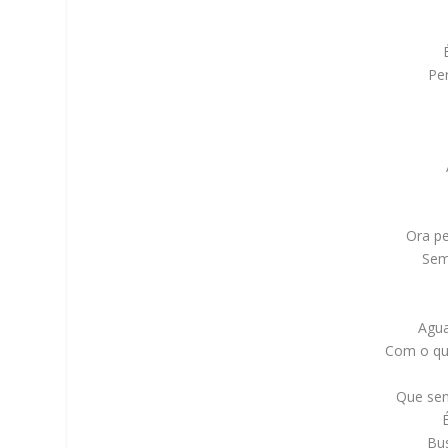
Per
Ora p
Sem
Agua
Com o qu
Que sen
Bus