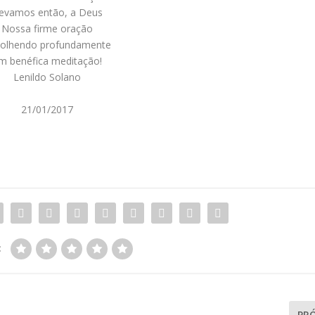
levamos então, a Deus
Nossa firme oração
olhendo profundamente
m benéfica meditação!
Lenildo Solano
21/01/2017
:
PR