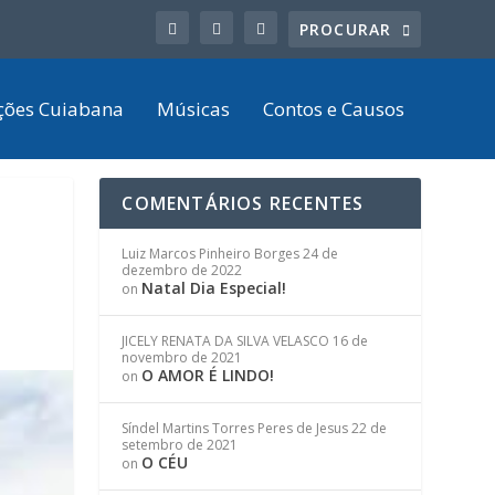
ções Cuiabana
Músicas
Contos e Causos
COMENTÁRIOS RECENTES
Luiz Marcos Pinheiro Borges
24 de
dezembro de 2022
Natal Dia Especial!
on
JICELY RENATA DA SILVA VELASCO
16 de
novembro de 2021
O AMOR É LINDO!
on
Síndel Martins Torres Peres de Jesus
22 de
setembro de 2021
O CÉU
on