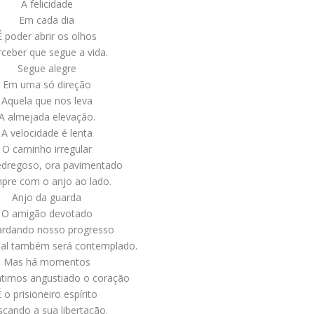
A felicidade
Em cada dia
É poder abrir os olhos
ceber que segue a vida.
Segue alegre
Em uma só direção
Aquela que nos leva
A almejada elevação.
A velocidade é lenta
O caminho irregular
edregoso, ora pavimentado
pre com o anjo ao lado.
Anjo da guarda
O amigão devotado
rdando nosso progresso
al também será contemplado.
Mas há momentos
timos angustiado o coração
É o prisioneiro espírito
cando a sua libertação.