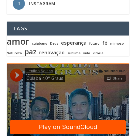
INSTAGRAM
TAGS
amor
esperança
fé
cuiabano
Deus
futuro
mimoso
paz
renovação
Natureza
sublime
vida
vitória