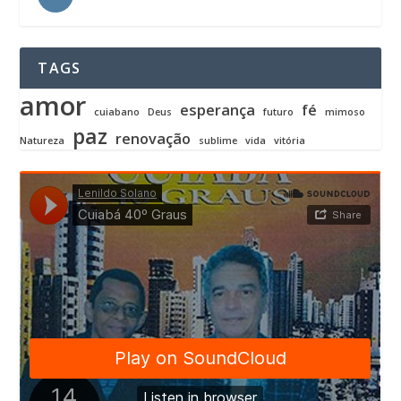
TAGS
amor
esperança
fé
cuiabano
Deus
futuro
mimoso
paz
renovação
Natureza
sublime
vida
vitória