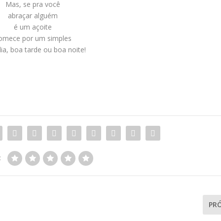
Mas, se pra você
abraçar alguém
é um açoite
omece por um simples
a, boa tarde ou boa noite!
:
PR