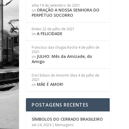
afita
19 de setembro de 2021
ORAÇÃO A NOSSA SENHORA DO
on
PERPÉTUO SOCORRO
Emiko
22 de julho de 2021
A FELICIDADE
on
Francisco das chagas Rocha
4 de julho de
2021
JULHO: Mês da Amizade, do
on
Amigo
Dori Edson de Amorim Silva
4 de julho de
2021
MÃE É AMOR!
on
POSTAGENS RECENTES
SÍMBOLOS DO CERRADO BRASILEIRO
set 24, 2024
|
Mensagens