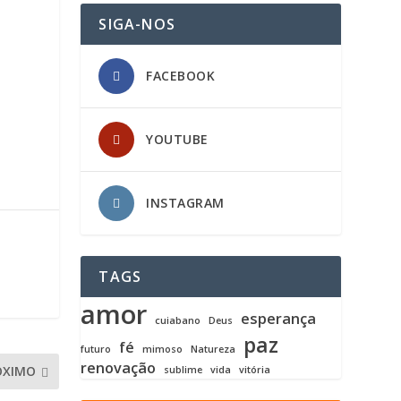
SIGA-NOS
FACEBOOK
YOUTUBE
INSTAGRAM
TAGS
amor
esperança
cuiabano
Deus
paz
fé
futuro
mimoso
Natureza
renovação
ÓXIMO
sublime
vida
vitória