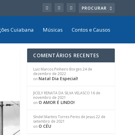
ções Cuiabana
Músicas
Contos e Causos
COMENTÁRIOS RECENTES
Luiz Marcos Pinheiro Borges
24 de
dezembro de 2022
Natal Dia Especial!
on
JICELY RENATA DA SILVA VELASCO
16 de
novembro de 2021
O AMOR É LINDO!
on
Síndel Martins Torres Peres de Jesus
22 de
setembro de 2021
O CÉU
on