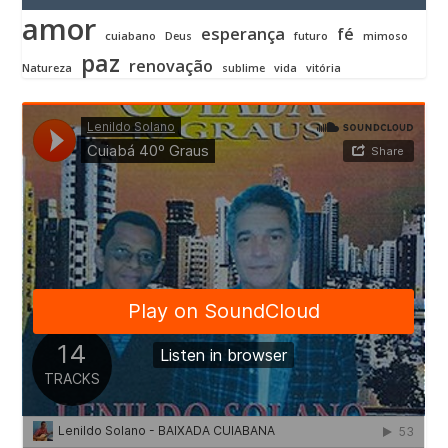
amor
esperança
fé
cuiabano
Deus
futuro
mimoso
paz
renovação
Natureza
sublime
vida
vitória