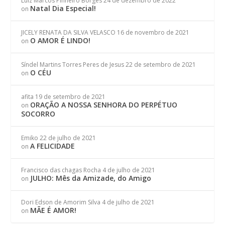
Luiz Marcos Pinheiro Borges
24 de dezembro de 2022
Natal Dia Especial!
on
JICELY RENATA DA SILVA VELASCO
16 de novembro de 2021
O AMOR É LINDO!
on
Síndel Martins Torres Peres de Jesus
22 de setembro de 2021
O CÉU
on
afita
19 de setembro de 2021
ORAÇÃO A NOSSA SENHORA DO PERPÉTUO
on
SOCORRO
Emiko
22 de julho de 2021
A FELICIDADE
on
Francisco das chagas Rocha
4 de julho de 2021
JULHO: Mês da Amizade, do Amigo
on
Dori Edson de Amorim Silva
4 de julho de 2021
MÃE É AMOR!
on