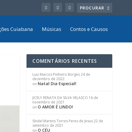
ções Cuiabana
Músicas
Contos e Causos
COMENTÁRIOS RECENTES
Luiz Marcos Pinheiro Borges
24 de
dezembro de 2022
Natal Dia Especial!
on
JICELY RENATA DA SILVA VELASCO
16 de
novembro de 2021
O AMOR É LINDO!
on
Síndel Martins Torres Peres de Jesus
22 de
setembro de 2021
O CÉU
on