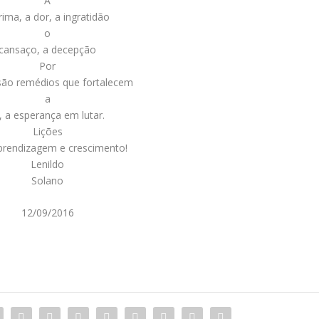
A
rima, a dor, a ingratidão
o
cansaço, a decepção
Por
l são remédios que fortalecem
a
, a esperança em lutar.
Lições
prendizagem e crescimento!
Lenildo
Solano
12/09/2016