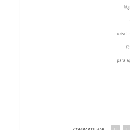
lág
incríve
fé
para a
COMPARTILHAR: