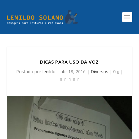
DICAS PARA USO DA VOZ
Postado por
lenildo
|
abr 18, 2016
|
Diversos
|
0
|