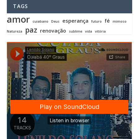
TAGS
amor
esperança
fé
cuiabano
Deus
futuro
mimoso
paz
renovação
Natureza
sublime
vida
vitória