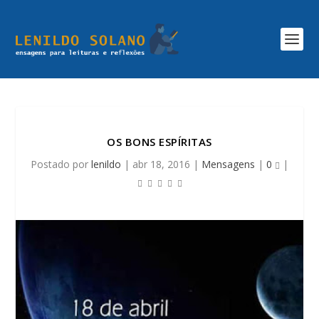
OS BONS ESPÍRITAS
Postado por
lenildo
|
abr 18, 2016
|
Mensagens
|
0
|